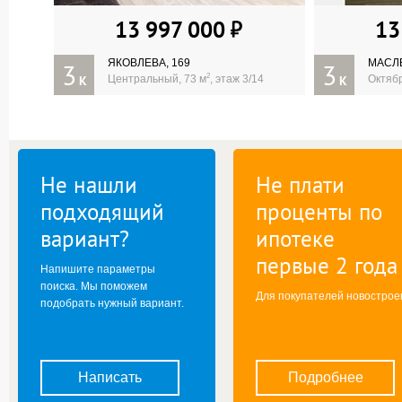
13 997 000
13
ЯКОВЛЕВА, 169
МАСЛ
3
3
2
К
Центральный, 73 м
, этаж 3/14
К
Октябр
Не нашли
Не плати
подходящий
проценты по
вариант?
ипотеке
первые 2 года
Напишите параметры
поиска. Мы поможем
Для покупателей новострое
подобрать нужный вариант.
Написать
Подробнее