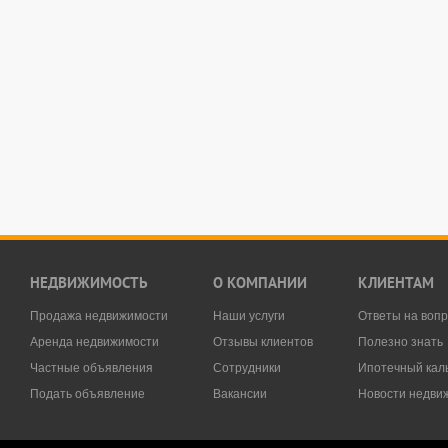
НЕДВИЖИМОСТЬ
О КОМПАНИИ
КЛИЕНТАМ
Продажа недвижимости
Наши услуги
Ответы на воп
Аренда недвижимости
Отзывы клиентов
Полезно знать
Частные объявления
Сотрудники
Ипотечный кал
Подать объявление
Вакансии
Новости недви