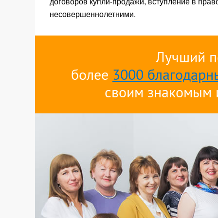
договоров купли-продажи, вступление в прав
несовершеннолетними.
Лучший п
более
3000 благодарн
своим знакомым 