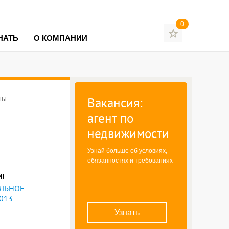
0
НАТЬ
О КОМПАНИИ
Вакансия:
ТЫ
агент по
недвижимости
Узнай больше об условиях,
обязанностях и требованиях
И!
ЛЬНОЕ
013
Узнать