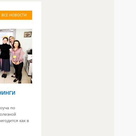
ВСЕ НОВОСТИ
НИНГИ
коуча по
полезной
игодится как в