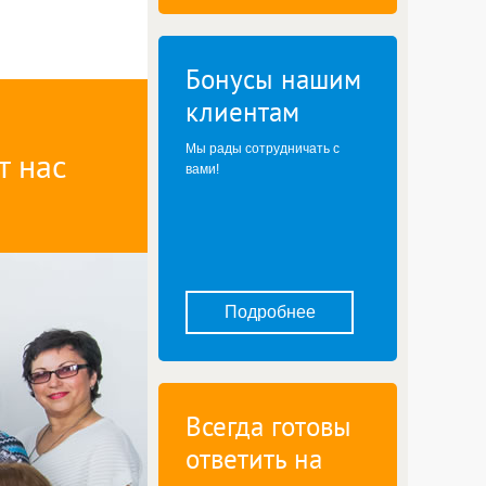
Бонусы нашим
клиентам
Мы рады сотрудничать с
т нас
вами!
Подробнее
Всегда готовы
ответить на