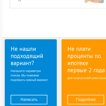
Не нашли
Не плати
подходящий
проценты по
вариант?
ипотеке
первые 2 года
Напишите параметры
поиска. Мы поможем
Для покупателей новострое
подобрать нужный вариант.
Написать
Подробнее