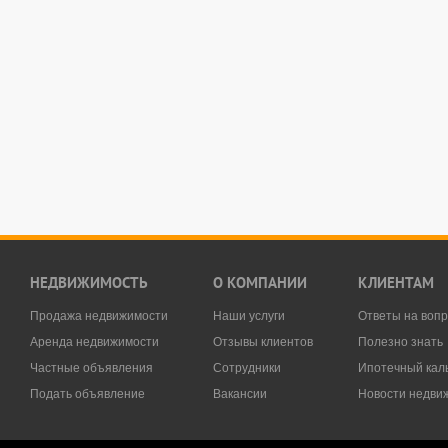
НЕДВИЖИМОСТЬ
О КОМПАНИИ
КЛИЕНТАМ
Продажа недвижимости
Наши услуги
Ответы на воп
Аренда недвижимости
Отзывы клиентов
Полезно знать
Частные объявления
Сотрудники
Ипотечный кал
Подать объявление
Вакансии
Новости недви