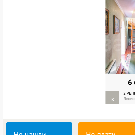
6
2 РЕП
К
Ленинс
Не нашли
Не плати