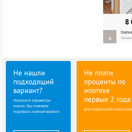
8
ПАРН
К
Ленинс
Не нашли
Не плати
подходящий
проценты по
вариант?
ипотеке
первые 2 года
Напишите параметры
поиска. Мы поможем
Для покупателей новострое
подобрать нужный вариант.