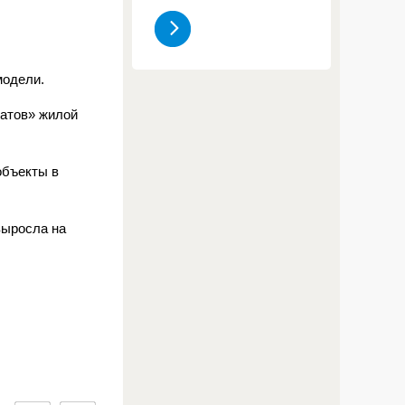
модели.
ратов» жилой
объекты в
выросла на