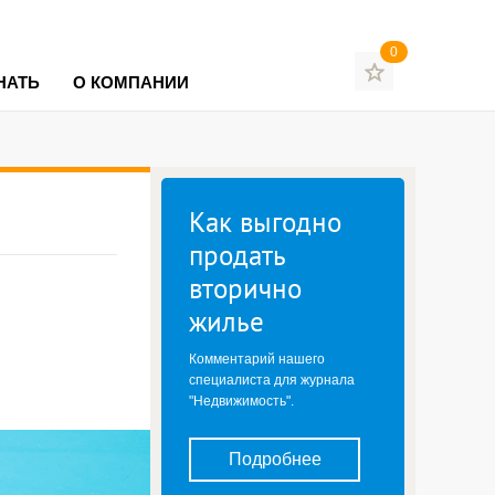
0
НАТЬ
О КОМПАНИИ
Как выгодно
продать
вторично
жилье
Комментарий нашего
специалиста для журнала
"Недвижимость".
Подробнее