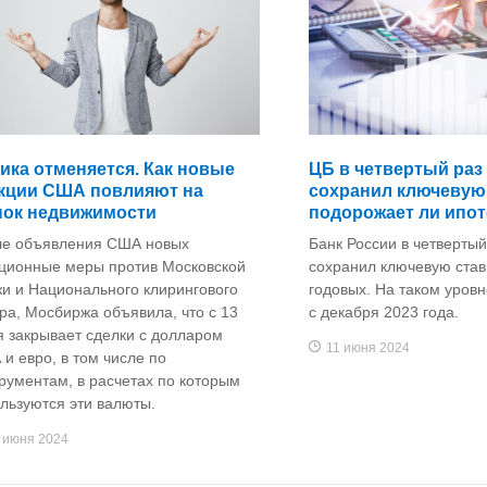
ика отменяется. Как новые
ЦБ в четвертый раз
кции США повлияют на
сохранил ключевую 
ок недвижимости
подорожает ли ипот
ле объявления США новых
Банк России в четвертый
ционные меры против Московской
сохранил ключевую став
и и Национального клирингового
годовых. На таком уров
ра, Мосбиржа объявила, что с 13
с декабря 2023 года.
 закрывает сделки с долларом
11 июня 2024
и евро, в том числе по
рументам, в расчетах по которым
льзуются эти валюты.
 июня 2024