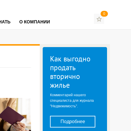
0
НАТЬ
О КОМПАНИИ
Как выгодно
продать
вторично
жилье
Комментарий нашего
специалиста для журнала
"Недвижимость".
Подробнее