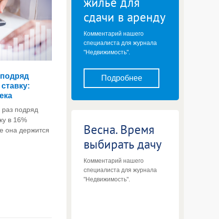
жилье для
сдачи в аренду
Комментарий нашего
специалиста для журнала
"Недвижимость".
 подряд
Подробнее
ставку:
ека
 раз подряд
ку в 16%
Весна. Время
не она держится
выбирать дачу
Комментарий нашего
специалиста для журнала
"Недвижимость".