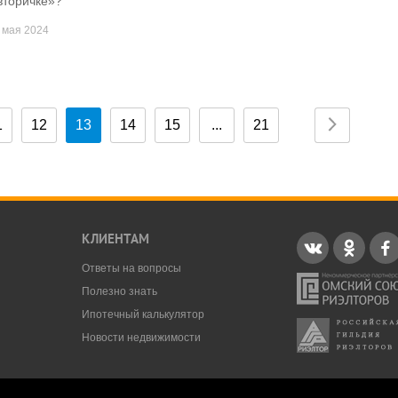
вторичке»?
 мая 2024
1
12
13
14
15
...
21
КЛИЕНТАМ
Ответы на вопросы
Полезно знать
Ипотечный калькулятор
Новости недвижимости