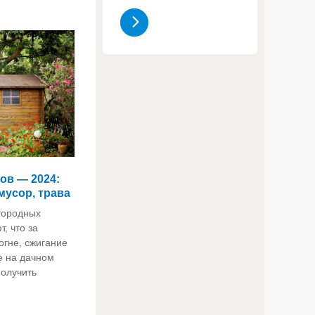
ов — 2024:
мусор, трава
городных
, что за
огне, сжигание
е на дачном
получить