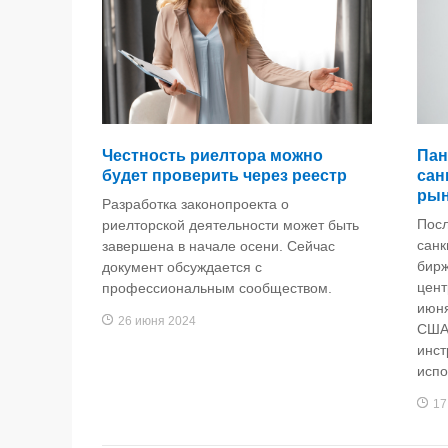
Честность риелтора можно
Пан
будет проверить через реестр
сан
рын
Разработка законопроекта о
Пос
риелторской деятельности может быть
санк
завершена в начале осени. Сейчас
бирж
документ обсуждается с
цент
профессиональным сообществом.
июня
26 июня 2024
США 
инст
испо
17