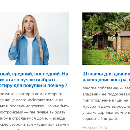
вый, средний, последний. На
Штрафы для дачник
ом этаже лучше выбрать
разведение костра, 
ртиру для покупки и почему?
Многие собственники за
покупке квартир в домах старого
владений не подозревают
а чаще всего избегают жилья на
приготовление пищи на 
ых и последних этажах. Но как быть
мусора и даже выросши
востройками — где лучше выбрать
участке сорняки можно 
тиру в строящемся доме, и всегда
серьезный штраф.
ужно сторониться «крайних» этажей
24 мая 2024