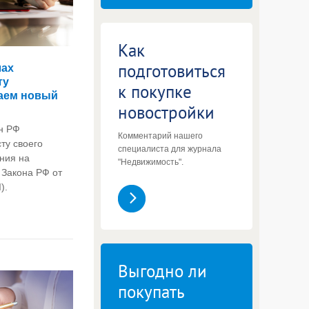
Как
подготовиться
лах
ту
к покупке
раем новый
новостройки
н РФ
Комментарий нашего
ту своего
специалиста для журнала
ния на
"Недвижимость".
3 Закона РФ от
).
Выгодно ли
покупать