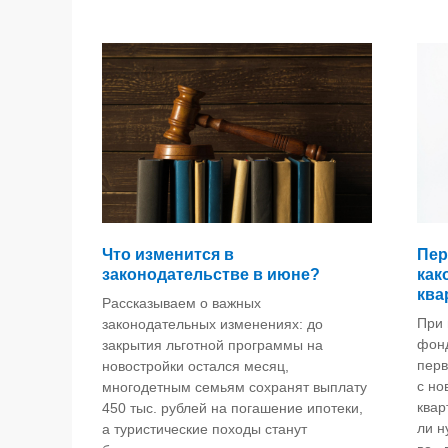
Что изменится в
Пер
законодательстве в июне?
как
ква
Рассказываем о важных
При 
законодательных изменениях: до
фонд
закрытия льготной программы на
перв
новостройки остался месяц,
с но
многодетным семьям сохранят выплату
квар
450 тыс. рублей на погашение ипотеки,
ли н
а туристические походы станут