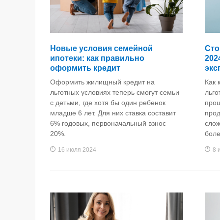
Новые условия семейной
Сто
ипотеки: как правильно
202
оформить кредит
экс
Оформить жилищный кредит на
Как 
льготных условиях теперь смогут семьи
льго
с детьми, где хотя бы один ребенок
прош
младше 6 лет. Для них ставка составит
прод
6% годовых, первоначальный взнос —
слож
20%.
боле
16 июля 2024
8 