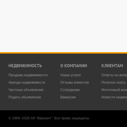
НЕДВИЖИМОСТЬ
О КОМПАНИИ
КЛИЕНТАМ
Продажа недвижимости
Наши услуги
Ответы на воп
Аренда недвижимости
Отзывы клиентов
Полезно знать
Частные объявления
Сотрудники
Ипотечный кал
Подать объявление
Вакансии
Новости недви
© 1999–2026 АН “Вариант”. Все права защищены.